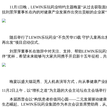
11月1日晚，LEWIN乐玩药业特约主题晚宴“从过去获
括刘景萍董事长在内的对健康产业发展作出突出贡献的企业家“
随后举行了LEWIN乐玩药业“不负芳华15载 守护儿童再出发”
再出发”项目启动仪式。
刘景萍董事长在致辞中对关注、支持、帮助LEWIN乐玩药
伴”奖杯，希望未来能够与大家共同携手开启新十五年征程，共绘
晚宴以盛大烟花秀、无人机表演等方式，向从事健康产业的
11月2日上午，以“增长之道”为主题的大会主论坛在主会场
本届西普会以“构筑患者价值同心圆——二元发展驱动健康产业新增长
生态崛起。LEWIN乐玩药业集团作为本次会议首席赞助商，从