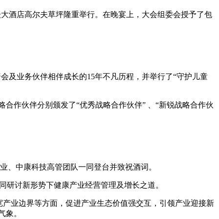
大酒店高尔夫草坪隆重举行。在晚宴上，大会组委会授予了包
会及业务伙伴相伴成长的15年不凡历程，并举行了“守护儿童
略合作伙伴分别颁发了“优秀战略合作伙伴” 、“新锐战略合作伙
药业、中康科技高管团队一同登台并致祝酒词。
业精英共同研讨新形势下健康产业经营管理及增长之道。
业边界等方面，促进产业生态价值强交互，引领产业迎接新
新气象。