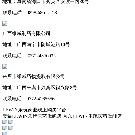
地址：海南省海口市秀英区安读一路30号
联系电话：0898-68612158
广西维威制药有限公司
地址：广西南宁市防城港路10号
联系电话： 0771-4856035
来宾市维威药物提取有限公司
地址：广西来宾市兴宾区福兴路8号
联系电话：0772-4265656
LEWIN乐玩药业线上购买平台
天猫LEWIN乐玩医药旗舰店 京东LEWIN乐玩医药旗舰店