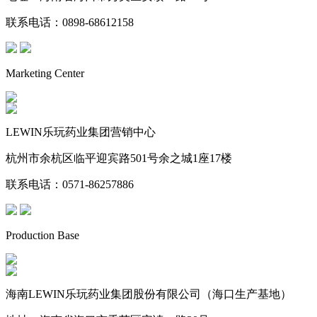
联系电话：0898-68612158
Marketing Center
LEWIN乐玩药业集团营销中心
杭州市余杭区临平迎宾路501号余之城1座17楼
联系电话：0571-86257886
Production Base
海南LEWIN乐玩药业集团股份有限公司（海口生产基地）