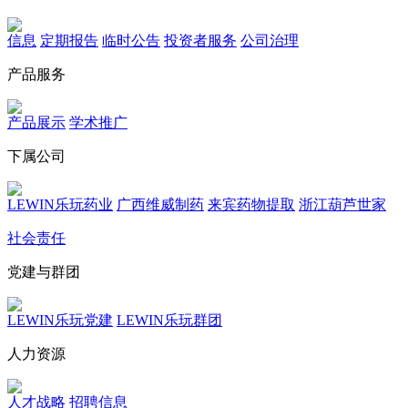
信息
定期报告
临时公告
投资者服务
公司治理
产品服务
产品展示
学术推广
下属公司
LEWIN乐玩药业
广西维威制药
来宾药物提取
浙江葫芦世家
社会责任
党建与群团
LEWIN乐玩党建
LEWIN乐玩群团
人力资源
人才战略
招聘信息