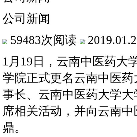
公司新闻
59483次阅读
2019.01.
1月19日，云南中医药
学院正式更名云南中医药大
事长、云南中医药大
席相关活动，并向云南
鼎。