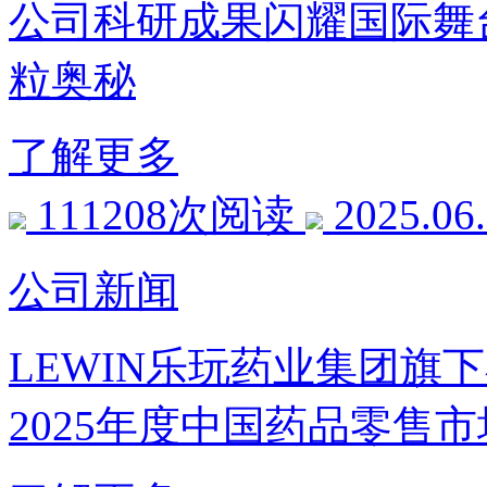
公司科研成果闪耀国际舞台
粒奥秘
了解更多
111208次阅读
2025.06
公司新闻
LEWIN乐玩药业集团旗下
2025年度中国药品零售