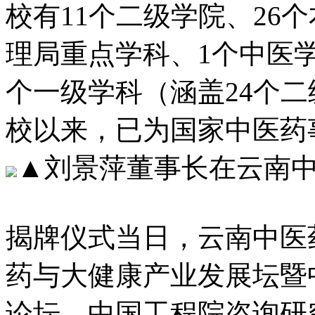
校有11个二级学院、2
理局重点学科、1个中医
个一级学科（涵盖24个二
校以来，已为国家中
▲刘景萍董事长在云南中
揭牌仪式当日，云南
药与大健康产业发展坛暨
论坛，中国工程院咨