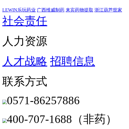
LEWIN乐玩药业
广西维威制药
来宾药物提取
浙江葫芦世家
社会责任
人力资源
人才战略
招聘信息
联系方式
0571-86257886
400-707-1688（非药）