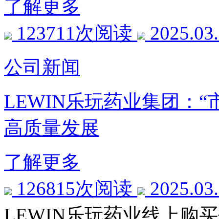
了解更多
123711次阅读
2025.03
公司新闻
LEWIN乐玩药业集团：
高质量发展
了解更多
126815次阅读
2025.03
LEWIN乐玩药业线上购