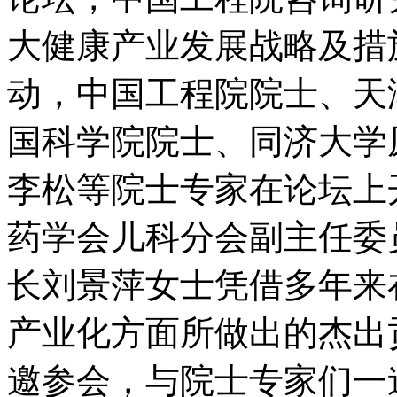
大健康产业发展战略及措
动，中国工程院院士
国科学院院士、同济大学
李松等院士专家在论坛上
药学会儿科分会副主任委员
长刘景萍女士凭借多年来在
产业化方面所做出的杰出贡
邀参会，与院士专家