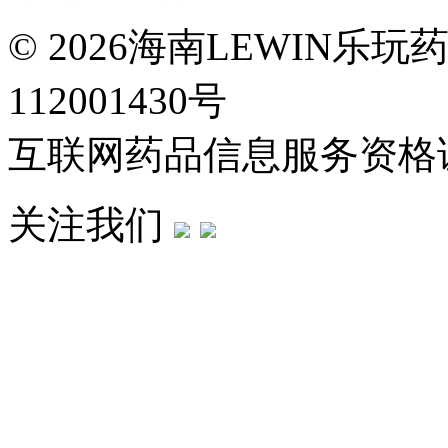
© 2026海南LEWIN乐
112001430号
互联网药品信息服务资格证：
关注我们