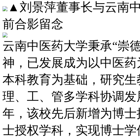
▲刘景萍董事长与云南
前合影留念
云南中医药大学秉承“崇德和
神，已发展成为以中医药为
本科教育为基础，研究生教
理、工、管多学科协
年，该校先后新增为博士
士授权学科，实现博士学