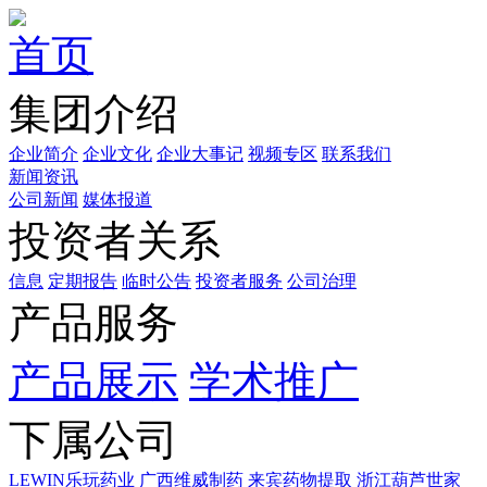
首页
集团介绍
企业简介
企业文化
企业⼤事记
视频专区
联系我们
新闻资讯
公司新闻
媒体报道
投资者关系
信息
定期报告
临时公告
投资者服务
公司治理
产品服务
产品展示
学术推广
下属公司
LEWIN乐玩药业
广西维威制药
来宾药物提取
浙江葫芦世家