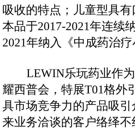
吸收的特点；儿童型具有口
本品于2017-2021年连
2021年纳入《中成药治
LEWIN乐玩药业作为
耀西普会，特展T01
具市场竞争力的产品吸引众
来业务洽谈的客户络绎不