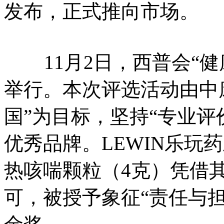
发布，正式推向市场。
11月2日，西普会“
举行。本次评选活动由中康研
国”为目标，坚持“专业评价
优秀品牌。LEWIN乐玩
热咳喘颗粒（4克）凭借其
可，被授予象征“责任