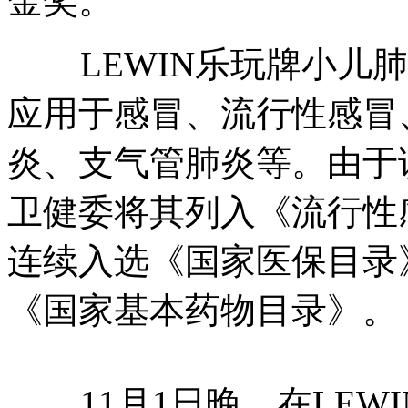
金奖。
LEWIN乐玩牌小儿肺
应用于感冒、流行性感冒
炎、支气管肺炎等。由于
卫健委将其列入《流行性感冒诊
连续入选《国家医保目录》
《国家基本药物目录》。
11月1日晚，在LEW