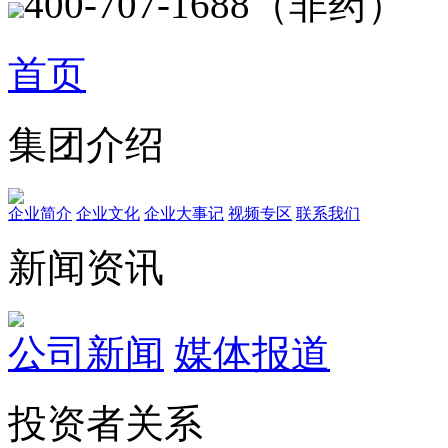
400-707-1688（非药）
首页
集团介绍
企业简介
企业文化
企业⼤事记
视频专区
联系我们
新闻资讯
公司新闻
媒体报道
投资者关系