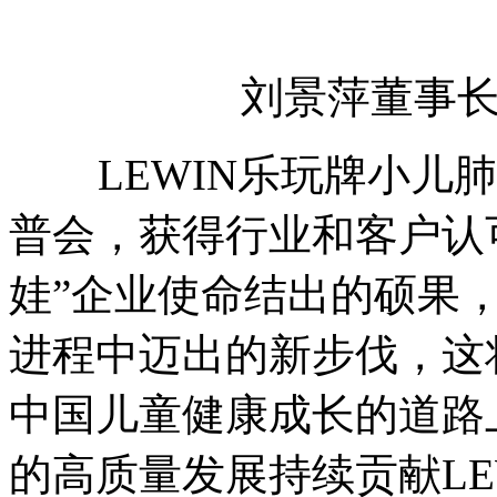
刘景萍董事
LEWIN乐玩牌小儿肺
普会，获得行业和客户认
娃”企业使命结出的硕果
进程中迈出的新步伐，
中国儿童健康成长的道路上
的高质量发展持续贡献LE