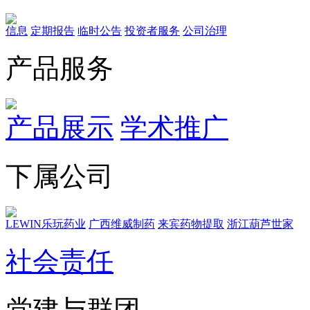
信息
定期报告
临时公告
投资者服务
公司治理
产品服务
产品展示
学术推广
下属公司
LEWIN乐玩药业
广西维威制药
来宾药物提取
浙江葫芦世家
社会责任
党建与群团