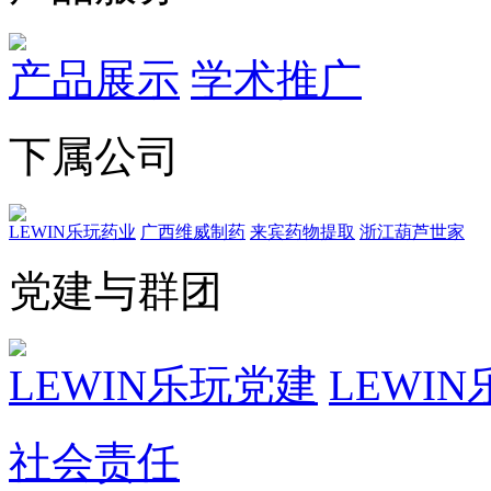
产品展示
学术推广
下属公司
LEWIN乐玩药业
广西维威制药
来宾药物提取
浙江葫芦世家
党建与群团
LEWIN乐玩党建
LEWI
社会责任