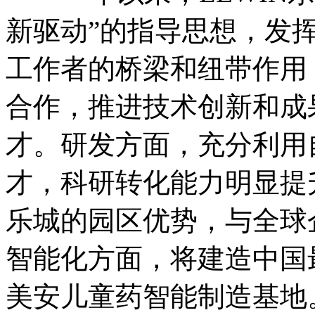
新驱动”的指导思想
工作者的桥梁和纽带作用
合作，推进技术创新和成
才。研发方面，充分利用
才，科研转化能力明显提
乐城的园区优势，与全球
智能化方面，将建造
美安儿童药智能制造基地。