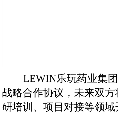
LEWIN乐玩药业集团
战略合作协议，未来双方将
研培训、项目对接等