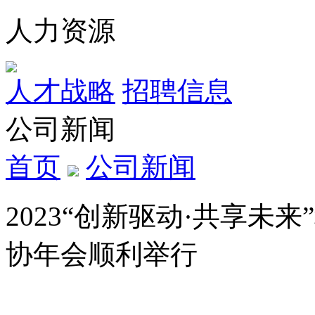
人力资源
人才战略
招聘信息
公司新闻
首页
公司新闻
2023“创新驱动·共享未
协年会顺利举行