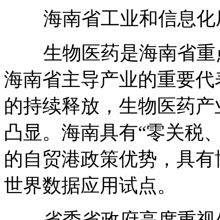
海南省工业和信息化
生物医药是海南省重点发
海南省主导产业的重要代
的持续释放，生物医药产
凸显。海南具有“零关税
的自贸港政策优势，
世界数据应用试点。
省委省政府高度重视生物