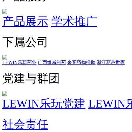
产品展示
学术推广
下属公司
LEWIN乐玩药业
广西维威制药
来宾药物提取
浙江葫芦世家
党建与群团
LEWIN乐玩党建
LEWI
社会责任