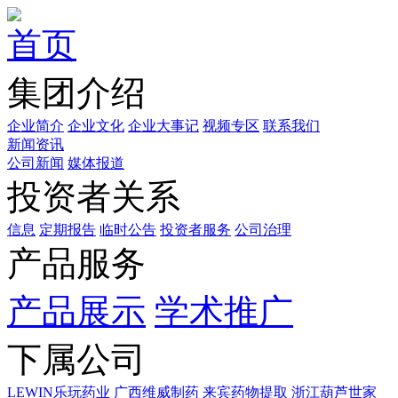
首页
集团介绍
企业简介
企业文化
企业⼤事记
视频专区
联系我们
新闻资讯
公司新闻
媒体报道
投资者关系
信息
定期报告
临时公告
投资者服务
公司治理
产品服务
产品展示
学术推广
下属公司
LEWIN乐玩药业
广西维威制药
来宾药物提取
浙江葫芦世家