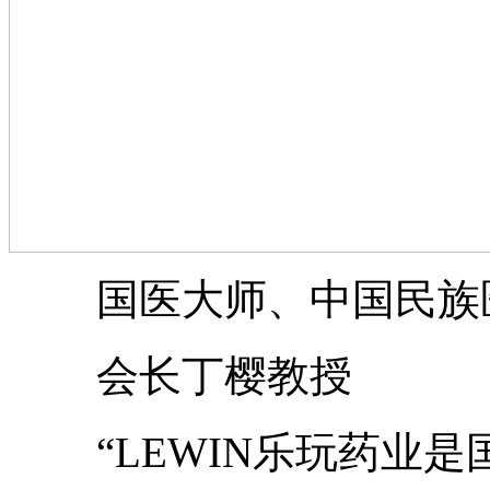
国医大师、中国民
会长丁樱教授
“LEWIN乐玩药业是国