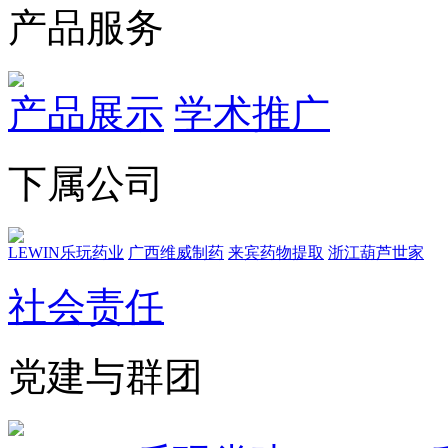
产品服务
产品展示
学术推广
下属公司
LEWIN乐玩药业
广西维威制药
来宾药物提取
浙江葫芦世家
社会责任
党建与群团