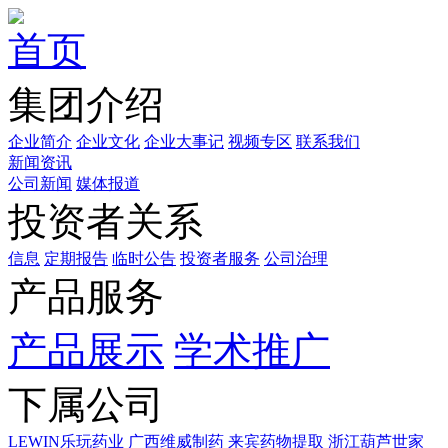
首页
集团介绍
企业简介
企业文化
企业⼤事记
视频专区
联系我们
新闻资讯
公司新闻
媒体报道
投资者关系
信息
定期报告
临时公告
投资者服务
公司治理
产品服务
产品展示
学术推广
下属公司
LEWIN乐玩药业
广西维威制药
来宾药物提取
浙江葫芦世家