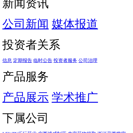
新闻资讯
公司新闻
媒体报道
投资者关系
信息
定期报告
临时公告
投资者服务
公司治理
产品服务
产品展示
学术推广
下属公司