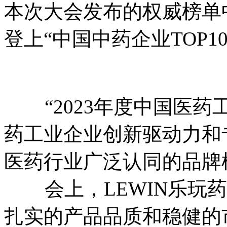
本次大会发布的权威榜单中
登上“中国中药企业TOP1
“2023年度中国医药
药工业企业创新驱动力和专
医药行业广泛认同的品牌
会上，LEWIN乐玩
扎实的产品品质和稳健的市场