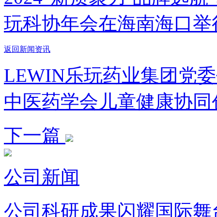
玩科协年会在海南海口举
返回新闻资讯
LEWIN乐玩药业集团党委
中医药学会儿童健康协同
下一篇
公司新闻
公司科研成果闪耀国际舞台