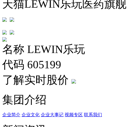
天猫LEWIN乐玩医药旗舰
名称
LEWIN乐玩
代码
605199
了解实时股价
集团介绍
企业简介
企业文化
企业⼤事记
视频专区
联系我们