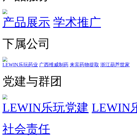
产品展示
学术推广
下属公司
LEWIN乐玩药业
广西维威制药
来宾药物提取
浙江葫芦世家
党建与群团
LEWIN乐玩党建
LEWI
社会责任