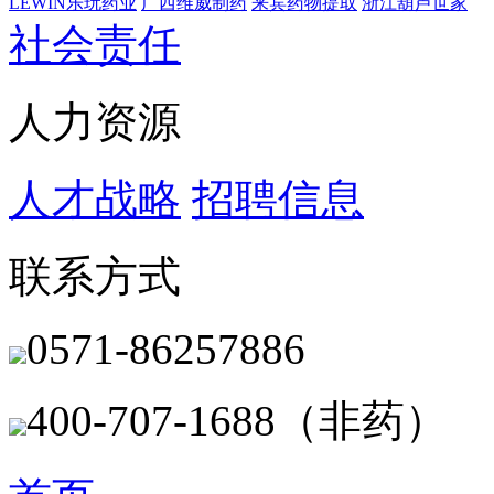
LEWIN乐玩药业
广西维威制药
来宾药物提取
浙江葫芦世家
社会责任
人力资源
人才战略
招聘信息
联系方式
0571-86257886
400-707-1688（非药）