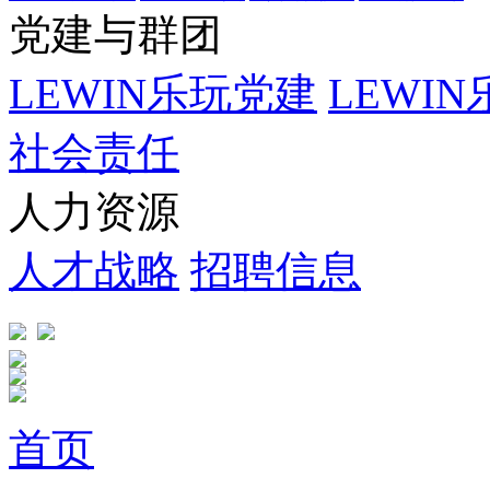
党建与群团
LEWIN乐玩党建
LEWI
社会责任
人力资源
人才战略
招聘信息
首页