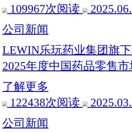
109967次阅读
2025.06
公司新闻
LEWIN乐玩药业集团旗下
2025年度中国药品零售
了解更多
122438次阅读
2025.03
公司新闻