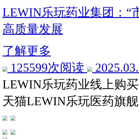
LEWIN乐玩药业集团：
高质量发展
了解更多
125599次阅读
2025.03
LEWIN乐玩药业线上购
天猫LEWIN乐玩医药旗舰