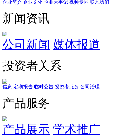
企业简介
企业文化
企业⼤事记
视频专区
联系我们
新闻资讯
公司新闻
媒体报道
投资者关系
信息
定期报告
临时公告
投资者服务
公司治理
产品服务
产品展示
学术推广