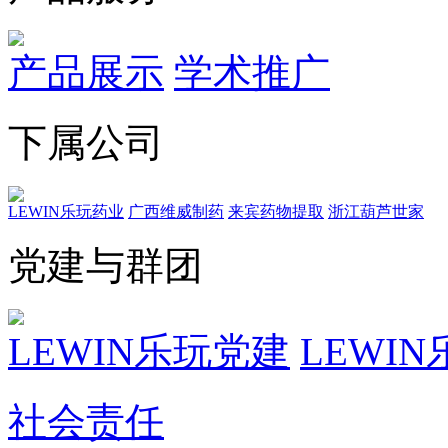
产品展示
学术推广
下属公司
LEWIN乐玩药业
广西维威制药
来宾药物提取
浙江葫芦世家
党建与群团
LEWIN乐玩党建
LEWI
社会责任