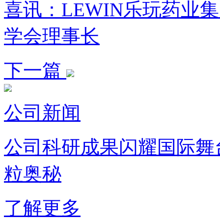
喜讯：LEWIN乐玩
学会理事长
下一篇
公司新闻
公司科研成果闪耀国际舞台
粒奥秘
了解更多