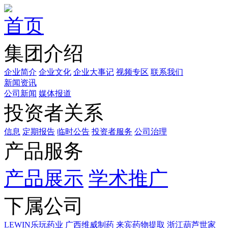
首页
集团介绍
企业简介
企业文化
企业⼤事记
视频专区
联系我们
新闻资讯
公司新闻
媒体报道
投资者关系
信息
定期报告
临时公告
投资者服务
公司治理
产品服务
产品展示
学术推广
下属公司
LEWIN乐玩药业
广西维威制药
来宾药物提取
浙江葫芦世家