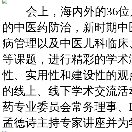
会上，海内外的36
的中医药防治，新时期中
病管理以及中医儿科临床、
等课题，进行精彩的学术
性、实用性和建设性的观
的线上、线下学术交
药专业委员会常务理事
孟德诗主持专家讲座并为