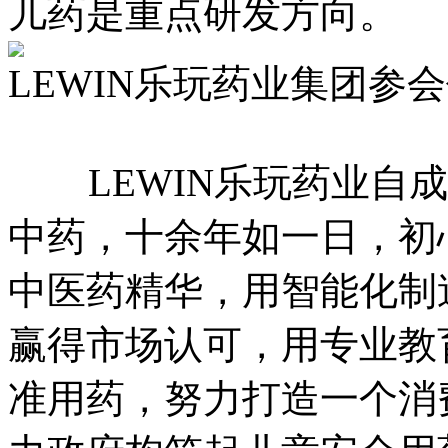
儿药是重点研发方向。
LEWIN乐玩药业集团参
LEWIN乐玩药业自成立以
中药，十余年如一日
中医药精华，用智能化制
赢得市场认可，用专业教育
准用药，努力打造一个消