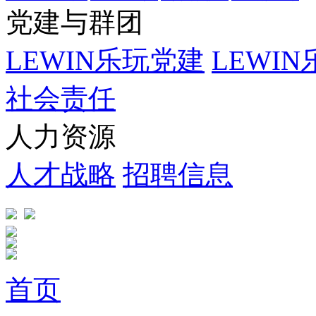
党建与群团
LEWIN乐玩党建
LEWI
社会责任
人力资源
人才战略
招聘信息
首页