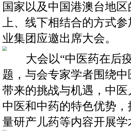
国家以及中国港澳台地区的
上、线下相结合的方式参
业集团应邀出席大会。
大会以“中医药在后疫
题，与会专家学者围
带来的挑战与机遇，
中医和中药的特色优势
量研产儿药等内容开展学