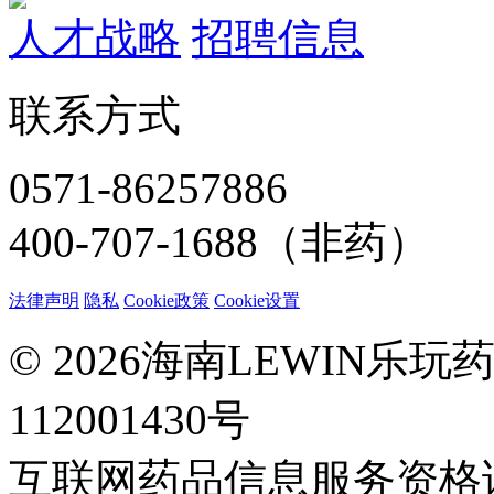
人才战略
招聘信息
联系方式
0571-86257886
400-707-1688（非药）
法律声明
隐私
Cookie政策
Cookie设置
© 2026海南LEWIN乐
112001430号
互联网药品信息服务资格证：