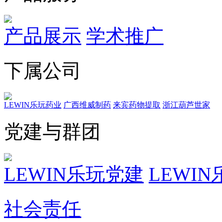
产品展示
学术推广
下属公司
LEWIN乐玩药业
广西维威制药
来宾药物提取
浙江葫芦世家
党建与群团
LEWIN乐玩党建
LEWI
社会责任