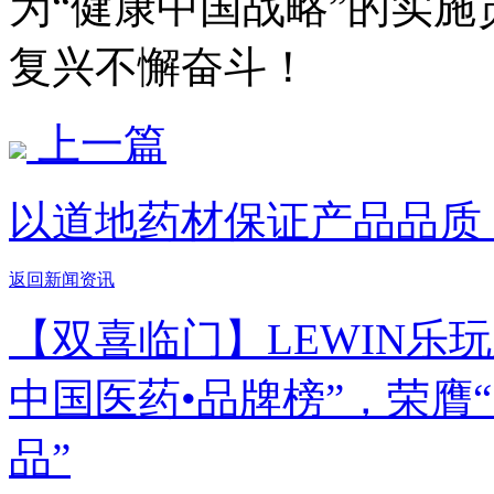
为“健康中国战略”的实施贡
复兴不懈奋斗！
上一篇
以道地药材保证产品品质
返回新闻资讯
【双喜临门】LEWIN乐玩
中国医药•品牌榜”，
品”