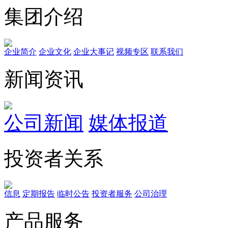
集团介绍
企业简介
企业文化
企业⼤事记
视频专区
联系我们
新闻资讯
公司新闻
媒体报道
投资者关系
信息
定期报告
临时公告
投资者服务
公司治理
产品服务