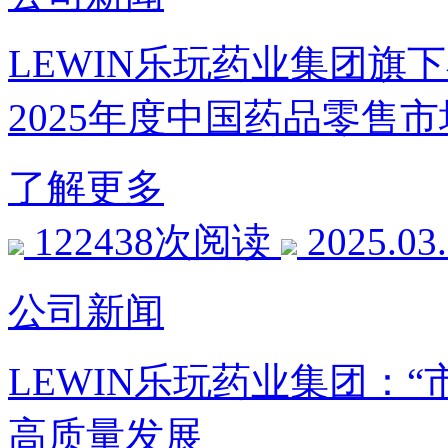
LEWIN乐玩药业集团旗下
2025年度中国药品零售
了解更多
122438次阅读
2025.03
公司新闻
LEWIN乐玩药业集团：
高质量发展