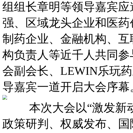
组组长章明等领导嘉宾应邀
强、区域龙头企业和医药
制药企业、金融机构
构负责人等近千人共同参
会副会长、LEWIN
导嘉宾一道开启大会序幕
本次大会以“激发新动力 
政策研判、权威发布、