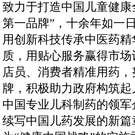
致力于打造中国儿童健康全
第一品牌”，十余年如一日
用创新科技传承中医药精华
质，用贴心服务赢得市场认
店员、消费者精准用药
牌，积极助力政府构
中国专业儿科制药的领军企业
续写中国儿药发展的新篇章