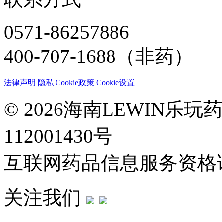
0571-86257886
400-707-1688（非药）
法律声明
隐私
Cookie政策
Cookie设置
© 2026海南LEWIN乐
112001430号
互联网药品信息服务资格证：
关注我们