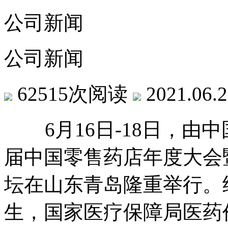
公司新闻
公司新闻
62515次阅读
2021.06.
6月16日-18日，
届中国零售药店年度大会
坛在山东青岛隆重举行。经
生，国家医疗保障局