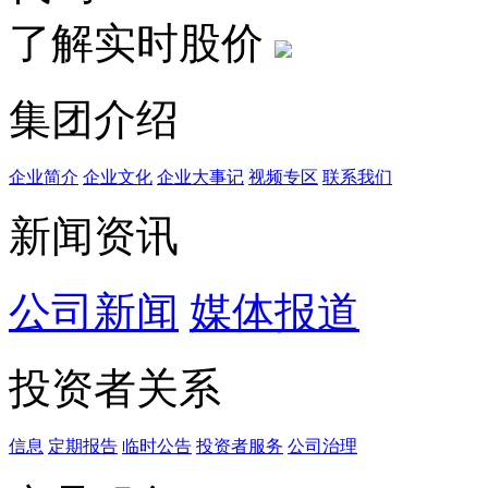
了解实时股价
集团介绍
企业简介
企业文化
企业⼤事记
视频专区
联系我们
新闻资讯
公司新闻
媒体报道
投资者关系
信息
定期报告
临时公告
投资者服务
公司治理