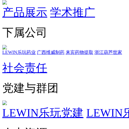
产品展示
学术推广
下属公司
LEWIN乐玩药业
广西维威制药
来宾药物提取
浙江葫芦世家
社会责任
党建与群团
LEWIN乐玩党建
LEWI