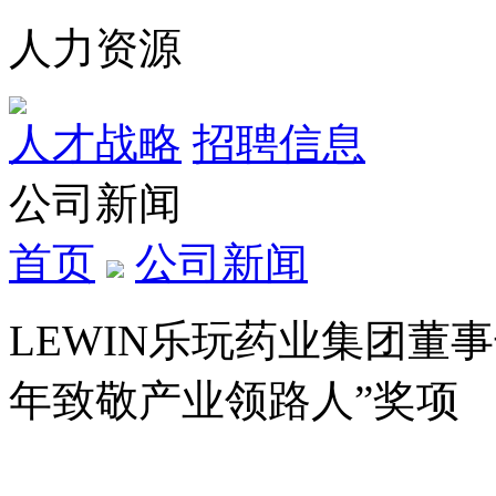
人力资源
人才战略
招聘信息
公司新闻
首页
公司新闻
LEWIN乐玩药业集团董事
年致敬产业领路人”奖项