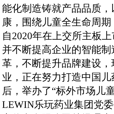
能化制造铸就产品品质
康，围绕儿童全生命周期
自2020年在上交所主板上市以
并不断提高企业的智能制造
革，不断提升品牌建设
业，正在努力打造中
后，举办了“标外市场
LEWIN乐玩药业集团党委书