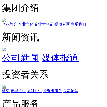
集团介绍
企业简介
企业文化
企业⼤事记
视频专区
联系我们
新闻资讯
公司新闻
媒体报道
投资者关系
信息
定期报告
临时公告
投资者服务
公司治理
产品服务