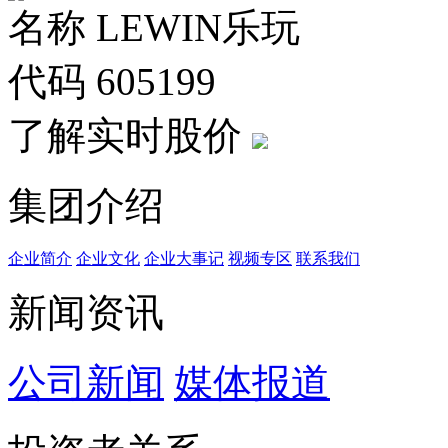
名称
LEWIN乐玩
代码
605199
了解实时股价
集团介绍
企业简介
企业文化
企业⼤事记
视频专区
联系我们
新闻资讯
公司新闻
媒体报道