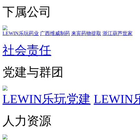
下属公司
LEWIN乐玩药业
广西维威制药
来宾药物提取
浙江葫芦世家
社会责任
党建与群团
LEWIN乐玩党建
LEWI
人力资源