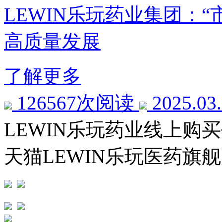
LEWIN乐玩药业集团：
高质量发展
了解更多
126567次阅读
2025.03
LEWIN乐玩药业线上购
天猫LEWIN乐玩医药旗舰