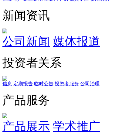
新闻资讯
公司新闻
媒体报道
投资者关系
信息
定期报告
临时公告
投资者服务
公司治理
产品服务
产品展示
学术推广