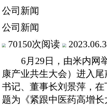
公司新闻
公司新闻
70150次阅读
2023.06.
6月29日，由米内网
康产业共生大会）进入尾声
书记、董事长刘景萍
题为《紧跟中医药高增长大