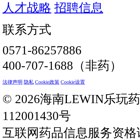
人才战略
招聘信息
联系方式
0571-86257886
400-707-1688（非药）
法律声明
隐私
Cookie政策
Cookie设置
© 2026海南LEWIN乐
112001430号
互联网药品信息服务资格证：