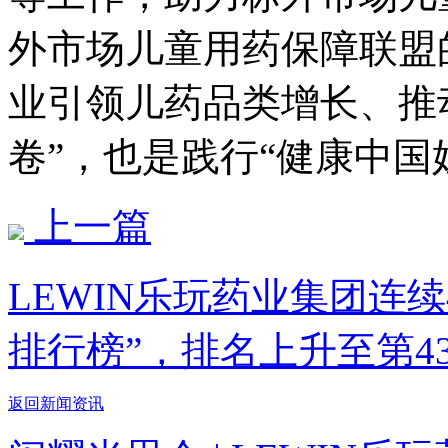
外市场儿童用药保障联盟的正
业引领儿药品类增长、
卷”，也是践行“健康
上一篇
LEWIN乐玩药业集团连续
排行榜”，排名上升至第4
返回新闻资讯