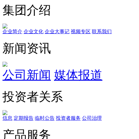
集团介绍
企业简介
企业文化
企业⼤事记
视频专区
联系我们
新闻资讯
公司新闻
媒体报道
投资者关系
信息
定期报告
临时公告
投资者服务
公司治理
产品服务