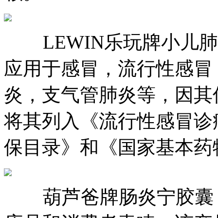
LEWIN乐玩牌小儿肺
应用于感冒，流行性感冒
炎，支气管肺炎等，
将其列入《流行性感冒诊疗
保目录》和《国家基本药
葫芦爸牌肠炎宁胶囊，治