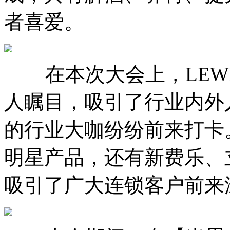
者喜爱。
在本次大会上，LE
人瞩目，吸引了行业内外
的行业大咖纷纷前来打卡
明星产品，还有新费乐
吸引了广大连锁客户前来