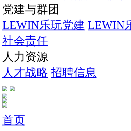
党建与群团
LEWIN乐玩党建
LEWI
社会责任
人力资源
人才战略
招聘信息
首页