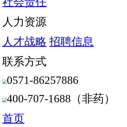
社会责任
人力资源
人才战略
招聘信息
联系方式
0571-86257886
400-707-1688（非药）
首页