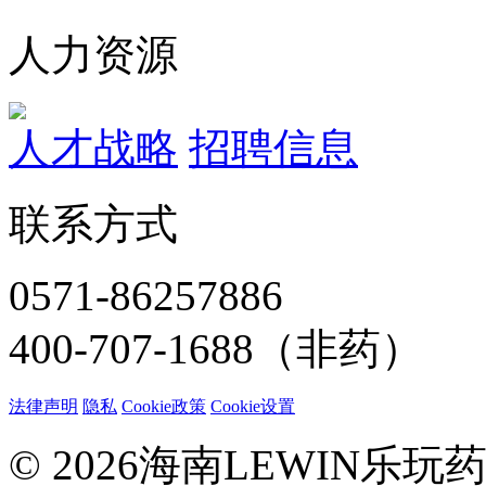
人力资源
人才战略
招聘信息
联系方式
0571-86257886
400-707-1688（非药）
法律声明
隐私
Cookie政策
Cookie设置
© 2026海南LEWIN乐